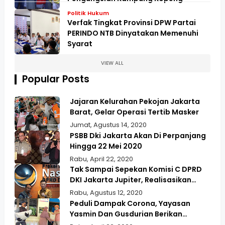
Politik Hukum
Verfak Tingkat Provinsi DPW Partai
PERINDO NTB Dinyatakan Memenuhi
Syarat
VIEW ALL
Popular Posts
Jajaran Kelurahan Pekojan Jakarta
Barat, Gelar Operasi Tertib Masker
Jumat, Agustus 14, 2020
PSBB Dki Jakarta Akan Di Perpanjang
Hingga 22 Mei 2020
Rabu, April 22, 2020
Tak Sampai Sepekan Komisi C DPRD
DKI Jakarta Jupiter, Realisasikan
Aspirasi Masyarakat Duri Kepa Kebun
Rabu, Agustus 12, 2020
Jeruk
Peduli Dampak Corona, Yayasan
Yasmin Dan Gusdurian Berikan
Bansos Untuk Wilayah Pekojan