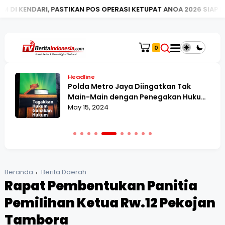
TIKAN POS OPERASI KETUPAT ANOA 2026 SIAP LAYANI MASYARAKAT
0
Headline
Polda Metro Jaya Diingatkan Tak
Main-Main dengan Penegakan Hukum,
dalam Kasus Caleg Terbukti Money
May 15, 2024
Politik dan DPO
Beranda
Berita Daerah
Rapat Pembentukan Panitia
Pemilihan Ketua Rw.12 Pekojan
Tambora