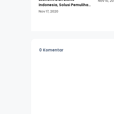
Nov 10, 2
Indonesia, Solusi Pemulihan
Ekonomi Nasional Masa
Nov 17, 2020
Pandemi
0
Komentar