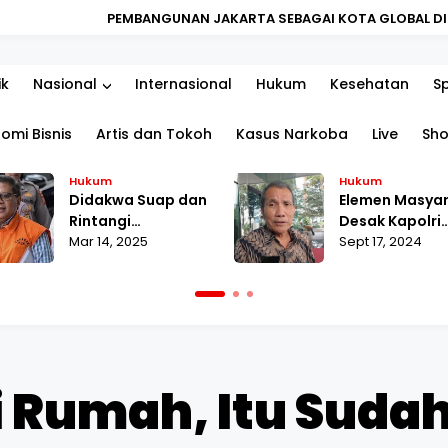
N JAKARTA SEBAGAI KOTA GLOBAL DIMULAI DARI PENGUATAN KUA
ik
Nasional
Internasional
Hukum
Kesehatan
S
omi Bisnis
Artis dan Tokoh
Kasus Narkoba
Live
Sh
Hukum
Hukum
Didakwa Suap dan
Elemen Masya
Rintangi
Desak Kapolri
Penyidikan, Hasto
Mar 14, 2025
Tuntaskan La
Sept 17, 2024
Merasa
MAKI terhada
Dikriminalisasi
Pahala Naingg
i Rumah, Itu Suda