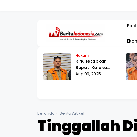
PEMBANGUNA
Polit
Ekon
kum
Hukum
Agustus,
KPK Tetapkan
raham Samad
Bupati Kolaka
lani Pemeriksaan
 12, 2025
Timur sebagai
Aug 09, 2025
 Polda Metro
Tersangka Suap
ya
Proyek RSUD
Beranda
Berita Artikel
Tinggallah D