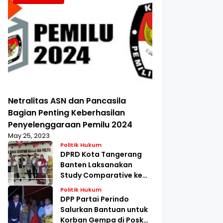
Netralitas ASN dan Pancasila
Bagian Penting Keberhasilan
Penyelenggaraan Pemilu 2024
May 25, 2023
Politik Hukum
DPRD Kota Tangerang
Banten Laksanakan
Study Comparative ke
Kesbangpol Jakarta
Politik Hukum
Barat
DPP Partai Perindo
Salurkan Bantuan untuk
Korban Gempa di Posko