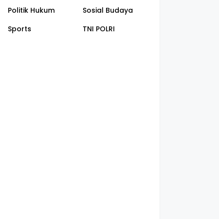
Politik Hukum
Sosial Budaya
Sports
TNI POLRI
an Kecil 22 Tahun
Mengapa Berita Atau Video
10 
masi
Bisa Menjadi Viral, Ternyata
Unt