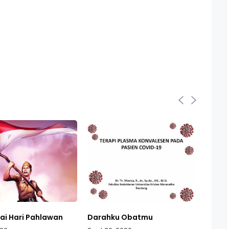
i Hari Pahlawan
Darahku Obatmu
Catat
Refor