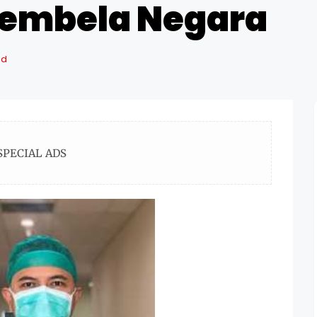
Membela Negara
ad
SPECIAL ADS