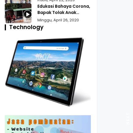
Bansos Untuk Wilayah
Edukasi Bahaya Corona,
Pekojan
Bapak Tolak Anak
Pulang Mudik
Minggu, April 26, 2020
Technology