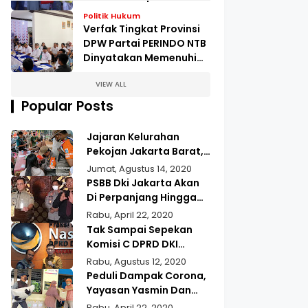
Pengungsian Kampung
Politik Hukum
Kopeng
Verfak Tingkat Provinsi
DPW Partai PERINDO NTB
Dinyatakan Memenuhi
Syarat
VIEW ALL
Popular Posts
Jajaran Kelurahan
Pekojan Jakarta Barat,
Gelar Operasi Tertib
Jumat, Agustus 14, 2020
Masker
PSBB Dki Jakarta Akan
Di Perpanjang Hingga
22 Mei 2020
Rabu, April 22, 2020
Tak Sampai Sepekan
Komisi C DPRD DKI
Jakarta Jupiter,
Rabu, Agustus 12, 2020
Realisasikan Aspirasi
Peduli Dampak Corona,
Masyarakat Duri Kepa
Yayasan Yasmin Dan
Kebun Jeruk
Gusdurian Berikan
Rabu, April 22, 2020