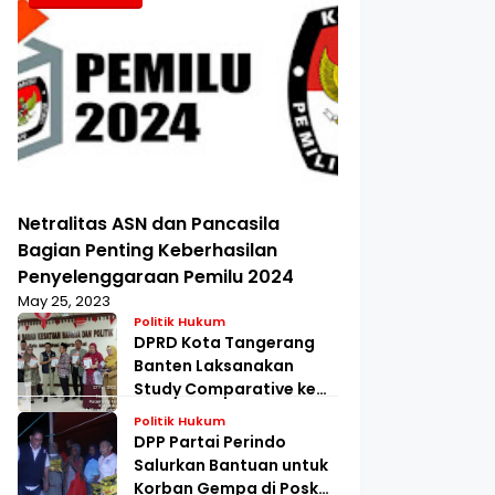
Netralitas ASN dan Pancasila
Bagian Penting Keberhasilan
Penyelenggaraan Pemilu 2024
May 25, 2023
Politik Hukum
DPRD Kota Tangerang
Banten Laksanakan
Study Comparative ke
Kesbangpol Jakarta
Politik Hukum
Barat
DPP Partai Perindo
Salurkan Bantuan untuk
Korban Gempa di Posko