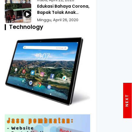
Bansos Untuk Wilayah
Edukasi Bahaya Corona,
Pekojan
Bapak Tolak Anak
Pulang Mudik
Minggu, April 26, 2020
Technology