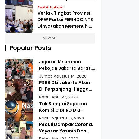
Pengungsian Kampung
Politik Hukum
Kopeng
Verfak Tingkat Provinsi
DPW Partai PERINDO NTB
Dinyatakan Memenuhi
Syarat
VIEW ALL
Popular Posts
Jajaran Kelurahan
Pekojan Jakarta Barat,
Gelar Operasi Tertib
Jumat, Agustus 14, 2020
Masker
PSBB Dki Jakarta Akan
Di Perpanjang Hingga
22 Mei 2020
Rabu, April 22, 2020
Tak Sampai Sepekan
Komisi C DPRD DKI
Jakarta Jupiter,
Rabu, Agustus 12, 2020
Realisasikan Aspirasi
Peduli Dampak Corona,
Masyarakat Duri Kepa
Yayasan Yasmin Dan
Kebun Jeruk
Gusdurian Berikan
Rabu, April 22, 2020