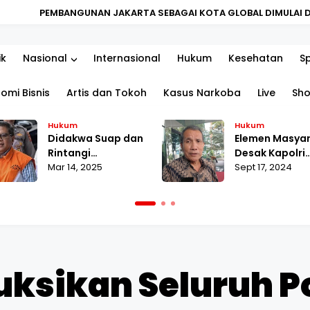
KARTA SEBAGAI KOTA GLOBAL DIMULAI DARI PENGUATAN KUALITA
ik
Nasional
Internasional
Hukum
Kesehatan
S
omi Bisnis
Artis dan Tokoh
Kasus Narkoba
Live
Sh
Hukum
Hukum
Didakwa Suap dan
Elemen Masya
Rintangi
Desak Kapolri
Penyidikan, Hasto
Mar 14, 2025
Tuntaskan La
Sept 17, 2024
Merasa
MAKI terhada
Dikriminalisasi
Pahala Naingg
ruksikan Seluruh P