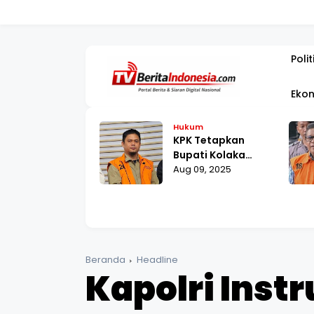
PEMBANGUNAN JA
Polit
Ekon
kum
Hukum
Agustus,
KPK Tetapkan
raham Samad
Bupati Kolaka
lani Pemeriksaan
 12, 2025
Timur sebagai
Aug 09, 2025
 Polda Metro
Tersangka Suap
ya
Proyek RSUD
Beranda
Headline
Kapolri Inst