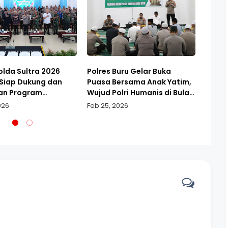
olda Sultra 2026
Polres Buru Gelar Buka
Cipta
 Siap Dukung dan
Puasa Bersama Anak Yatim,
Kondu
an Program
Wujud Polri Humanis di Bulan
Ramad
tah
Suci Ramadan
Imbau
026
Feb 25, 2026
Feb 24
Mala