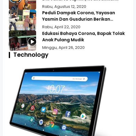
Aspirasi Masyarakat Duri Kepa Kebun
Rabu, Agustus 12, 2020
Jeruk
Peduli Dampak Corona, Yayasan
Yasmin Dan Gusdurian Berikan
Bansos Untuk Wilayah Pekojan
Rabu, April 22, 2020
Edukasi Bahaya Corona, Bapak Tolak
Anak Pulang Mudik
Minggu, April 26, 2020
Technology