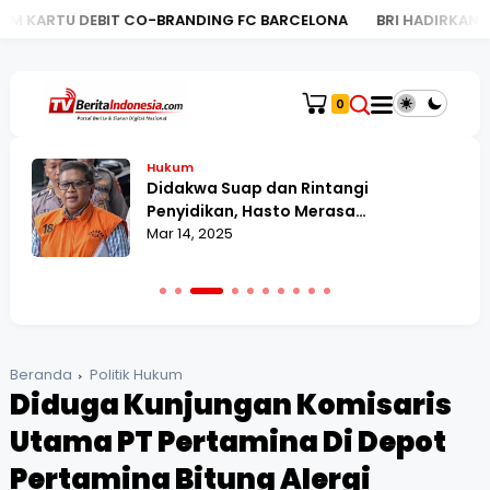
T CO-BRANDING FC BARCELONA
BRI HADIRKAN LUCKY DRAW DAN 
0
Hukum
Didakwa Suap dan Rintangi
D
Penyidikan, Hasto Merasa
Dikriminalisasi
Mar 14, 2025
Beranda
Politik Hukum
Diduga Kunjungan Komisaris
Utama PT Pertamina Di Depot
Pertamina Bitung Alergi