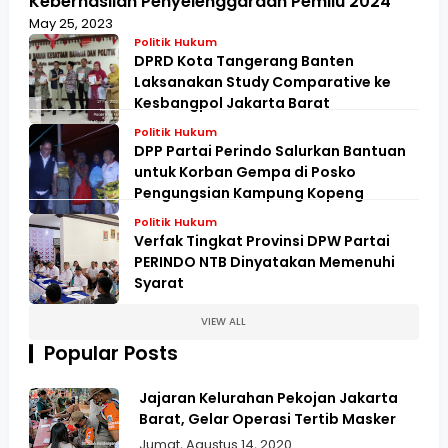
Keberhasilan Penyelenggaraan Pemilu 2024
May 25, 2023
Politik Hukum
DPRD Kota Tangerang Banten
Laksanakan Study Comparative ke
Kesbangpol Jakarta Barat
Politik Hukum
DPP Partai Perindo Salurkan Bantuan
untuk Korban Gempa di Posko
Pengungsian Kampung Kopeng
Politik Hukum
Verfak Tingkat Provinsi DPW Partai
PERINDO NTB Dinyatakan Memenuhi
Syarat
VIEW ALL
Popular Posts
Jajaran Kelurahan Pekojan Jakarta
Barat, Gelar Operasi Tertib Masker
Jumat, Agustus 14, 2020