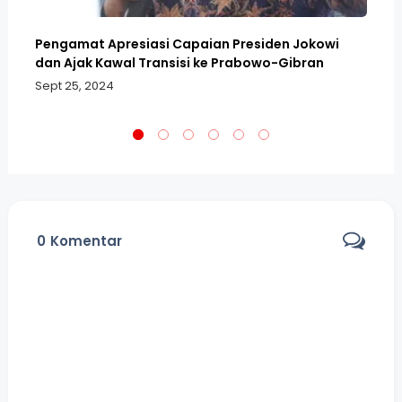
Pengamat Apresiasi Capaian Presiden Jokowi
Er
KM
dan Ajak Kawal Transisi ke Prabowo-Gibran
Ke
Sept 25, 2024
Se
0
Komentar