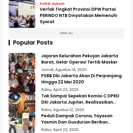
Politik Hukum
Verfak Tingkat Provinsi DPW Partai
PERINDO NTB Dinyatakan Memenuhi
Syarat
VIEW ALL
Popular Posts
Jajaran Kelurahan Pekojan Jakarta
Barat, Gelar Operasi Tertib Masker
Jumat, Agustus 14, 2020
PSBB Dki Jakarta Akan Di Perpanjang
Hingga 22 Mei 2020
Rabu, April 22, 2020
Tak Sampai Sepekan Komisi C DPRD
DKI Jakarta Jupiter, Realisasikan
Aspirasi Masyarakat Duri Kepa Kebun
Rabu, Agustus 12, 2020
Jeruk
Peduli Dampak Corona, Yayasan
Yasmin Dan Gusdurian Berikan
Bansos Untuk Wilayah Pekojan
Rabu, April 22, 2020