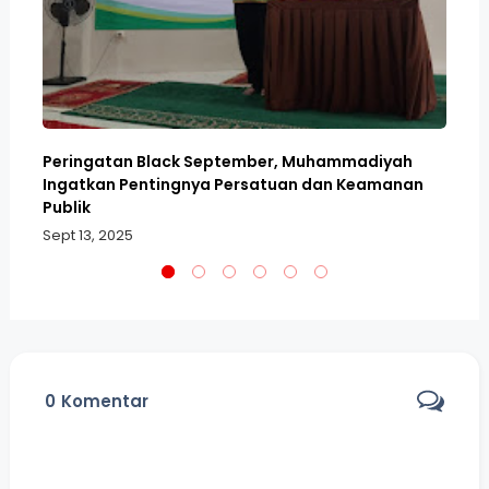
Peringatan Black September, Muhammadiyah
Pa
Ingatkan Pentingnya Persatuan dan Keamanan
Wu
Publik
Se
Sept 13, 2025
0
Komentar