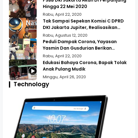
PSBB Dki Jakarta Akan Di Perpanjang
Hingga 22 Mei 2020
Rabu, April 22, 2020
Tak Sampai Sepekan Komisi C DPRD
DKI Jakarta Jupiter, Realisasikan
Aspirasi Masyarakat Duri Kepa Kebun
Rabu, Agustus 12, 2020
Jeruk
Peduli Dampak Corona, Yayasan
Yasmin Dan Gusdurian Berikan
Bansos Untuk Wilayah Pekojan
Rabu, April 22, 2020
Edukasi Bahaya Corona, Bapak Tolak
Anak Pulang Mudik
Minggu, April 26, 2020
Technology