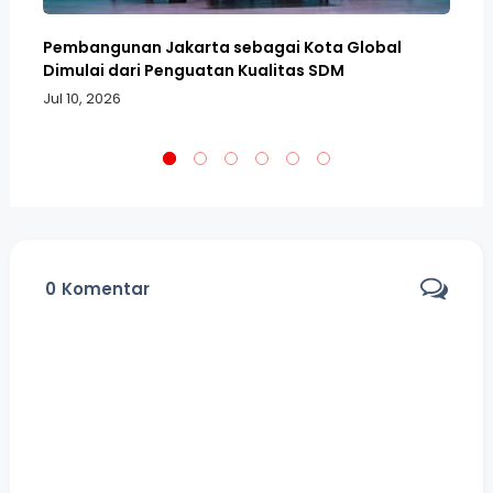
Pembangunan Jakarta sebagai Kota Global
Me
Dimulai dari Penguatan Kualitas SDM
An
Jul 10, 2026
No
0
Komentar