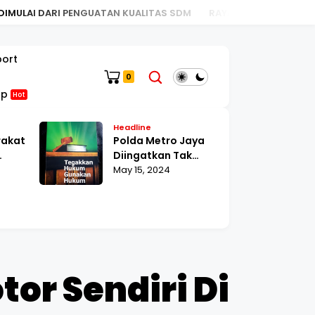
 KUALITAS SDM
RAYAKAN HUT KE-130, BRI KC MEGA KUNINGAN
port
0
op
Hot
Headline
H
rakat
Polda Metro Jaya
Ke
Diingatkan Tak
Te
poran
Main-Main dengan
May 15, 2024
P
Au
p
Penegakan Hukum,
Ti
olan
dalam Kasus Caleg
Pe
Terbukti Money
BO
Politik dan DPO
Pe
K
K
tor Sendiri Di
T
2