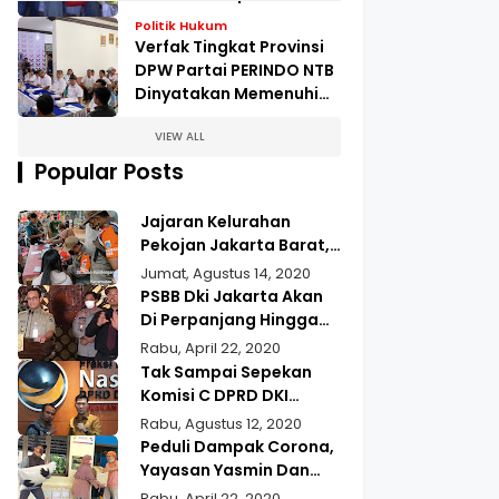
Pengungsian Kampung
Politik Hukum
Kopeng
Verfak Tingkat Provinsi
DPW Partai PERINDO NTB
Dinyatakan Memenuhi
Syarat
VIEW ALL
Popular Posts
Jajaran Kelurahan
Pekojan Jakarta Barat,
Gelar Operasi Tertib
Jumat, Agustus 14, 2020
Masker
PSBB Dki Jakarta Akan
Di Perpanjang Hingga
22 Mei 2020
Rabu, April 22, 2020
Tak Sampai Sepekan
Komisi C DPRD DKI
Jakarta Jupiter,
Rabu, Agustus 12, 2020
Realisasikan Aspirasi
Peduli Dampak Corona,
Masyarakat Duri Kepa
Yayasan Yasmin Dan
Kebun Jeruk
Gusdurian Berikan
Rabu, April 22, 2020