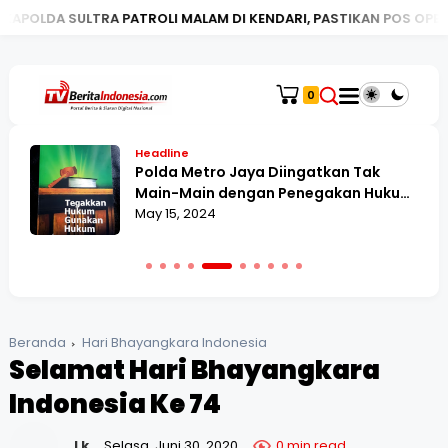
ULTRA PATROLI MALAM DI KENDARI, PASTIKAN POS OPERASI KETUP
0
Headline
Polda Metro Jaya Diingatkan Tak
Main-Main dengan Penegakan Hukum,
dalam Kasus Caleg Terbukti Money
May 15, 2024
Politik dan DPO
Beranda
Hari Bhayangkara Indonesia
Selamat Hari Bhayangkara
Indonesia Ke 74
Lk
Selasa, Juni 30, 2020
0 min read