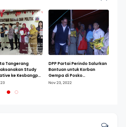
ta Tangerang
DPP Partai Perindo Salurkan
Verfa
Laksanakan Study
Bantuan untuk Korban
Parta
tive ke Kesbangpol
Gempa di Posko
Dinya
 Barat
Pengungsian Kampung
Syara
023
Nov 23, 2022
Oct 18
Kopeng