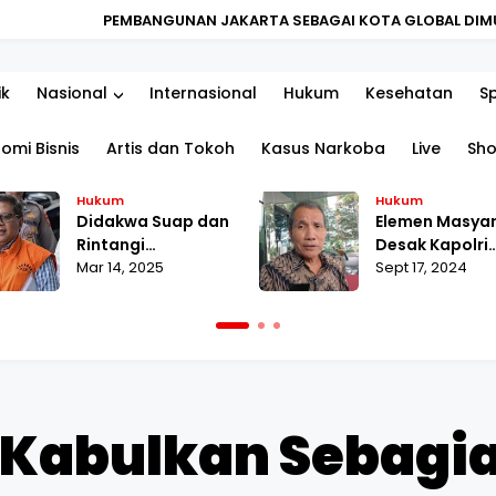
AN JAKARTA SEBAGAI KOTA GLOBAL DIMULAI DARI PENGUATAN KU
ik
Nasional
Internasional
Hukum
Kesehatan
S
omi Bisnis
Artis dan Tokoh
Kasus Narkoba
Live
Sh
Hukum
Hukum
Didakwa Suap dan
Elemen Masya
Rintangi
Desak Kapolri
Penyidikan, Hasto
Mar 14, 2025
Tuntaskan La
Sept 17, 2024
Merasa
MAKI terhada
Dikriminalisasi
Pahala Naingg
K Kabulkan Sebagi