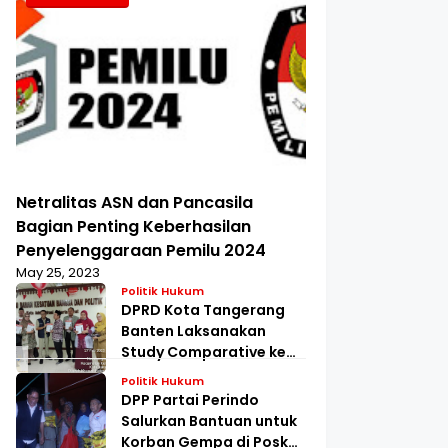
Netralitas ASN dan Pancasila
Bagian Penting Keberhasilan
Penyelenggaraan Pemilu 2024
May 25, 2023
Politik Hukum
DPRD Kota Tangerang
Banten Laksanakan
Study Comparative ke
Kesbangpol Jakarta
Politik Hukum
Barat
DPP Partai Perindo
Salurkan Bantuan untuk
Korban Gempa di Posko