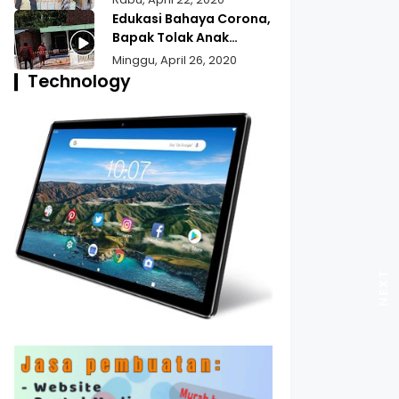
Bansos Untuk Wilayah
Edukasi Bahaya Corona,
Pekojan
Bapak Tolak Anak
Pulang Mudik
Minggu, April 26, 2020
Technology