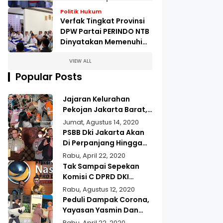
Pengungsian Kampung
Politik Hukum
Kopeng
Verfak Tingkat Provinsi
DPW Partai PERINDO NTB
Dinyatakan Memenuhi
Syarat
VIEW ALL
Popular Posts
Jajaran Kelurahan
Pekojan Jakarta Barat,
Gelar Operasi Tertib
Jumat, Agustus 14, 2020
Masker
PSBB Dki Jakarta Akan
Di Perpanjang Hingga
22 Mei 2020
Rabu, April 22, 2020
Tak Sampai Sepekan
Komisi C DPRD DKI
Jakarta Jupiter,
Rabu, Agustus 12, 2020
Realisasikan Aspirasi
Peduli Dampak Corona,
Masyarakat Duri Kepa
Yayasan Yasmin Dan
Kebun Jeruk
Gusdurian Berikan
Rabu, April 22, 2020