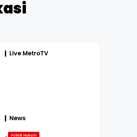
asi
Live MetroTV
News
Politik Hukum