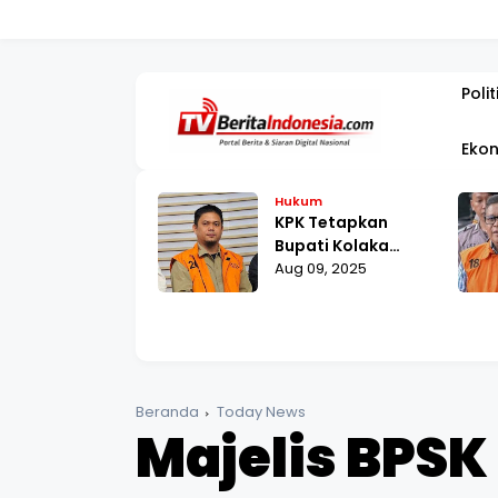
PEMBANGUN
Polit
Ekon
kum
Hukum
Agustus,
KPK Tetapkan
raham Samad
Bupati Kolaka
lani Pemeriksaan
 12, 2025
Timur sebagai
Aug 09, 2025
 Polda Metro
Tersangka Suap
ya
Proyek RSUD
Beranda
Today News
Majelis BPS