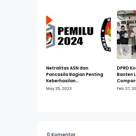
Netralitas ASN dan
DPRD Ko
Pancasila Bagian Penting
Banten 
Keberhasilan
Compara
Penyelenggaraan Pemilu
Jakarta
May 25, 2023
Feb 27, 2
2024
0
Komentar