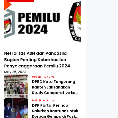
Netralitas ASN dan Pancasila
Bagian Penting Keberhasilan
Penyelenggaraan Pemilu 2024
May 25, 2023
Politik Hukum
DPRD Kota Tangerang
Banten Laksanakan
Study Comparative ke
Kesbangpol Jakarta
Politik Hukum
Barat
DPP Partai Perindo
Salurkan Bantuan untuk
Korban Gempa di Posko