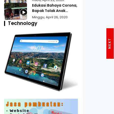
Bansos Untuk Wilayah
Edukasi Bahaya Corona,
Pekojan
Bapak Tolak Anak
Pulang Mudik
Minggu, April 26, 2020
Technology