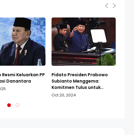
 Resmi Keluarkan PP
Pidato Presiden Prabowo
Era P
asi Danantara
Subianto Menggema:
Jokow
Komitmen Tulus untuk
Inflas
025
Indonesia Emas!
Oct 20, 2024
Sept 0