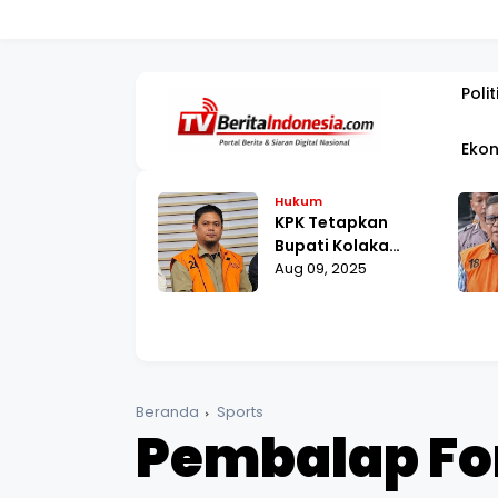
PEMBANGUNAN 
Polit
Ekon
kum
Hukum
Agustus,
KPK Tetapkan
raham Samad
Bupati Kolaka
lani Pemeriksaan
 12, 2025
Timur sebagai
Aug 09, 2025
 Polda Metro
Tersangka Suap
ya
Proyek RSUD
Beranda
Sports
Pembalap For