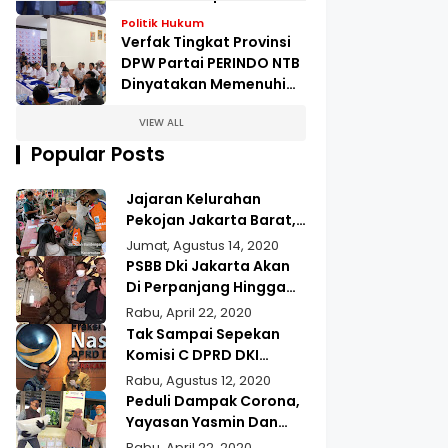
Pengungsian Kampung
Politik Hukum
Kopeng
Verfak Tingkat Provinsi
DPW Partai PERINDO NTB
Dinyatakan Memenuhi
Syarat
VIEW ALL
Popular Posts
Jajaran Kelurahan
Pekojan Jakarta Barat,
Gelar Operasi Tertib
Jumat, Agustus 14, 2020
Masker
PSBB Dki Jakarta Akan
Di Perpanjang Hingga
22 Mei 2020
Rabu, April 22, 2020
Tak Sampai Sepekan
Komisi C DPRD DKI
Jakarta Jupiter,
Rabu, Agustus 12, 2020
Realisasikan Aspirasi
Peduli Dampak Corona,
Masyarakat Duri Kepa
Yayasan Yasmin Dan
Kebun Jeruk
Gusdurian Berikan
Rabu, April 22, 2020