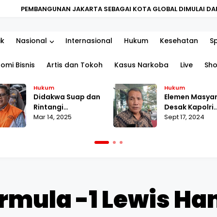
JAKARTA SEBAGAI KOTA GLOBAL DIMULAI DARI PENGUATAN KUALI
ik
Nasional
Internasional
Hukum
Kesehatan
S
omi Bisnis
Artis dan Tokoh
Kasus Narkoba
Live
Sh
Hukum
Hukum
Didakwa Suap dan
Elemen Masya
Rintangi
Desak Kapolri
Penyidikan, Hasto
Mar 14, 2025
Tuntaskan La
Sept 17, 2024
Merasa
MAKI terhada
Dikriminalisasi
Pahala Naingg
mula -1 Lewis Ham