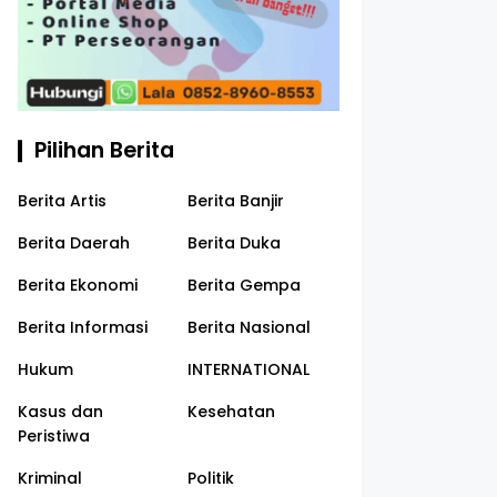
Pilihan Berita
Berita Artis
Berita Banjir
Berita Daerah
Berita Duka
emerintahan Presiden
Sukses Selenggarakan HLF
Pol
Berita Ekonomi
Berita Gempa
i Berhasil Kendalikan
MSP dan IAF ke-2, Indonesia
Dii
i
Kokohkan Peran Strategis di
de
Berita Informasi
Berita Nasional
Panggung Internasional
dalam Kasus 
5, 2024
Sept 03, 2024
May
Mon
Hukum
INTERNATIONAL
Kasus dan
Kesehatan
Peristiwa
Kriminal
Politik