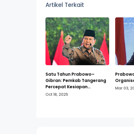
Artikel Terkait
Satu Tahun Prabowo–
Prabowo
Gibran: Pemkab Tangerang
Organis
Percepat Kesiapan
Mar 03, 2
Infrastruktur Proyek PSEL
Oct 18, 2025