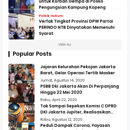
untuk Korban Gempa di Posko
Pengungsian Kampung Kopeng
Politik Hukum
Verfak Tingkat Provinsi DPW Partai
PERINDO NTB Dinyatakan Memenuhi
Syarat
VIEW ALL
Popular Posts
Jajaran Kelurahan Pekojan Jakarta
Barat, Gelar Operasi Tertib Masker
Jumat, Agustus 14, 2020
PSBB Dki Jakarta Akan Di Perpanjang
Hingga 22 Mei 2020
Rabu, April 22, 2020
Tak Sampai Sepekan Komisi C DPRD
DKI Jakarta Jupiter, Realisasikan
Aspirasi Masyarakat Duri Kepa Kebun
Rabu, Agustus 12, 2020
Jeruk
Peduli Dampak Corona, Yayasan