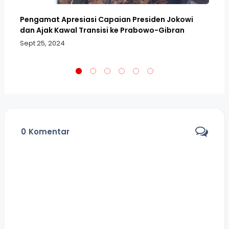
Pengamat Apresiasi Capaian Presiden Jokowi
Er
KM
dan Ajak Kawal Transisi ke Prabowo-Gibran
Ke
Sept 25, 2024
Se
0
Komentar