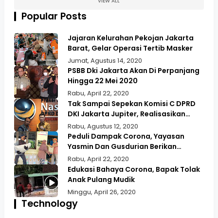
VIEW ALL
Popular Posts
Jajaran Kelurahan Pekojan Jakarta
Barat, Gelar Operasi Tertib Masker
Jumat, Agustus 14, 2020
PSBB Dki Jakarta Akan Di Perpanjang
Hingga 22 Mei 2020
Rabu, April 22, 2020
Tak Sampai Sepekan Komisi C DPRD
DKI Jakarta Jupiter, Realisasikan
Aspirasi Masyarakat Duri Kepa Kebun
Rabu, Agustus 12, 2020
Jeruk
Peduli Dampak Corona, Yayasan
Yasmin Dan Gusdurian Berikan
Bansos Untuk Wilayah Pekojan
Rabu, April 22, 2020
Edukasi Bahaya Corona, Bapak Tolak
Anak Pulang Mudik
Minggu, April 26, 2020
Technology