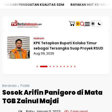
UATAN KUALITAS SDM
RAYAKAN HUT KE-130, BRI KC MEGA KUN
0
Hukum
KPK Tetapkan Bupati Kolaka Timur
sebagai Tersangka Suap Proyek RSUD
Aug 09, 2025
Beranda
Politik
Sosok Arifin Panigoro di Mata
TGB Zainul Majdi
Lk
Rabu, Januari 11, 2023
2 min read