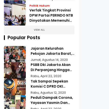
Pengungsian Kampung
Politik Hukum
Kopeng
Verfak Tingkat Provinsi
DPW Partai PERINDO NTB
Dinyatakan Memenuhi
Syarat
VIEW ALL
Popular Posts
Jajaran Kelurahan
Pekojan Jakarta Barat,
Gelar Operasi Tertib
Jumat, Agustus 14, 2020
Masker
PSBB Dki Jakarta Akan
Di Perpanjang Hingga
22 Mei 2020
Rabu, April 22, 2020
Tak Sampai Sepekan
Komisi C DPRD DKI
Jakarta Jupiter,
Rabu, Agustus 12, 2020
Realisasikan Aspirasi
Peduli Dampak Corona,
Masyarakat Duri Kepa
Yayasan Yasmin Dan
Kebun Jeruk
Gusdurian Berikan
Rabu, April 22, 2020