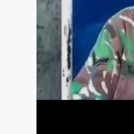
Baca juga:
Satgas Pangan Sultra Pantau Harg
Rapim Polda Sultra 2026 Digela
Polres Buru Gelar Buka Puasa Ber
Ciptakan Kamtibmas Kondusif di Bula
Kapolres Buton Serahkan Bantuan K