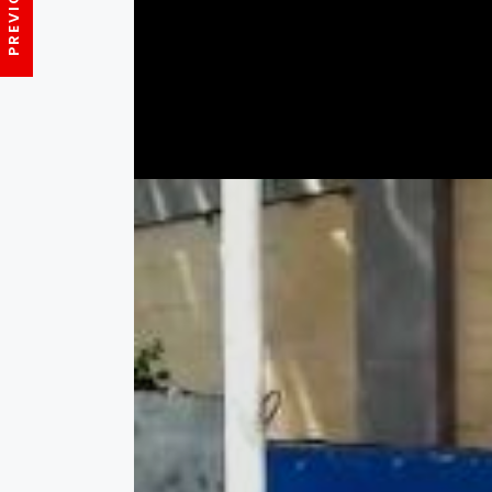
penanganan pasien covid." ungkap Rw.012 Supri.