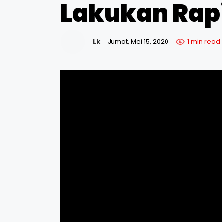
Lakukan Rapi
Lk
Jumat, Mei 15, 2020
1 min read
tvberitaindonesia.com Jakarta - Setelah dinyataka
Puskesmas wilayah Rw.012, pada Jumat 15 Mei 2020 m
Sebelumnya s
alah satu warga Kelurahan Pekojan ini
Jakarta Barat, telah mengikuti tes swab dengan has
Tambora pada 13 Mei 2020 pukul 23.50 WIB,
selanjut