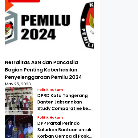
Netralitas ASN dan Pancasila
Bagian Penting Keberhasilan
Penyelenggaraan Pemilu 2024
May 25, 2023
Politik Hukum
DPRD Kota Tangerang
Banten Laksanakan
Study Comparative ke
Kesbangpol Jakarta
Politik Hukum
Barat
DPP Partai Perindo
Salurkan Bantuan untuk
Korban Gempa di Posko