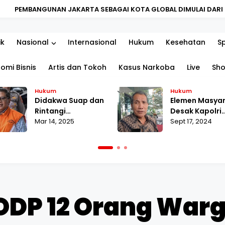
BAGAI KOTA GLOBAL DIMULAI DARI PENGUATAN KUALITAS SDM
ik
Nasional
Internasional
Hukum
Kesehatan
S
omi Bisnis
Artis dan Tokoh
Kasus Narkoba
Live
Sh
Hukum
Hukum
Didakwa Suap dan
Elemen Masya
Rintangi
Desak Kapolri
Penyidikan, Hasto
Mar 14, 2025
Tuntaskan La
Sept 17, 2024
Merasa
MAKI terhada
Dikriminalisasi
Pahala Naingg
ODP 12 Orang Warg