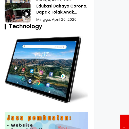
Bansos Untuk Wilayah
Edukasi Bahaya Corona,
Pekojan
Bapak Tolak Anak
Pulang Mudik
Minggu, April 26, 2020
Technology