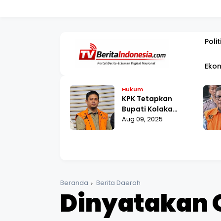
PEMBANGUNAN JAKARTA SE
Polit
Ekon
kum
Hukum
Agustus,
KPK Tetapkan
raham Samad
Bupati Kolaka
lani Pemeriksaan
 12, 2025
Timur sebagai
Aug 09, 2025
 Polda Metro
Tersangka Suap
ya
Proyek RSUD
Beranda
Berita Daerah
Dinyatakan 