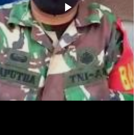
a Sembako di Konawe Selatan, Stok Dipastikan Aman
r, Siap Dukung dan Sukseskan Program Pemerintah
sama Anak Yatim, Wujud Polri Humanis di Bulan Suci
Ramadan
n Ramadhan, Polres Buton Imbau Warga Melalui Patroli
Malam
ipas Angin di Masjid Arrahman Kelurahan Kholimombo